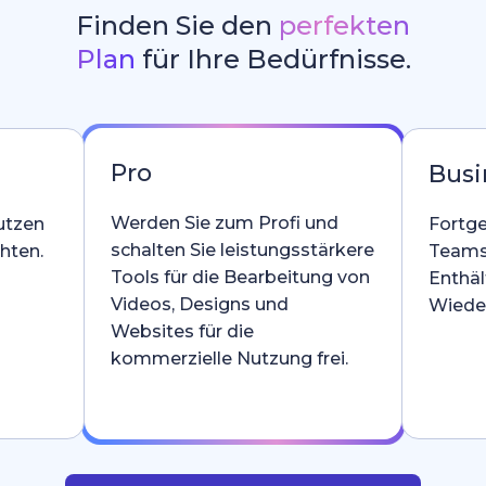
Finden Sie den
perfekten
Plan
für Ihre Bedürfnisse.
Pro
Busi
Werden Sie zum Profi und
utzen
Fortge
schalten Sie leistungsstärkere
hten.
Teams
Tools für die Bearbeitung von
Enthäl
Videos, Designs und
Wieder
Websites für die
kommerzielle Nutzung frei.