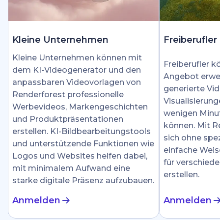
Kleine Unternehmen
Freiberufler
Kleine Unternehmen können mit
Freiberufler k
dem KI-Videogenerator und den
Angebot erwei
anpassbaren Videovorlagen von
generierte Vid
Renderforest professionelle
Visualisierung
Werbevideos, Markengeschichten
wenigen Minut
und Produktpräsentationen
können. Mit R
erstellen. KI-Bildbearbeitungstools
sich ohne spez
und unterstützende Funktionen wie
einfache Weis
Logos und Websites helfen dabei,
für verschied
mit minimalem Aufwand eine
erstellen.
starke digitale Präsenz aufzubauen.
Anmelden
Anmelden