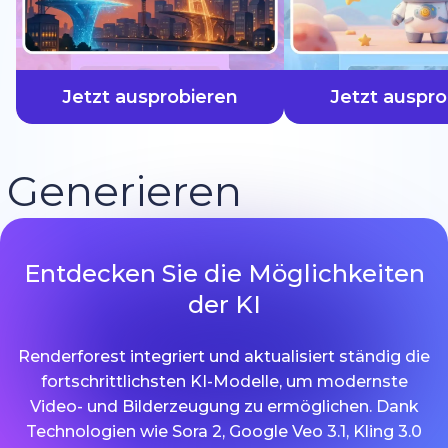
schneller
Jetzt ausprobieren
Jetzt auspro
Generieren
Entdecken Sie die Möglichkeiten
der KI
Renderforest integriert und aktualisiert ständig die
fortschrittlichsten KI-Modelle, um modernste
Video- und Bilderzeugung zu ermöglichen. Dank
Technologien wie Sora 2, Google Veo 3.1, Kling 3.0