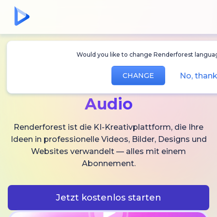
Would you like to change Renderforest lan
Erstellen Sie
KI-
No, th
CHANGE
Videos,
Bilder und
Audio
Renderforest ist die KI-Kreativplattform, die Ihre
Ideen in professionelle Videos, Bilder, Designs und
Websites verwandelt — alles mit einem
Abonnement.
Jetzt kostenlos starten