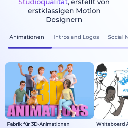
Studioqualität
, erstellt von
erstklassigen Motion
Designern
Animationen
Intros and Logos
Social 
Fabrik für 3D-Animationen
Whiteboard A