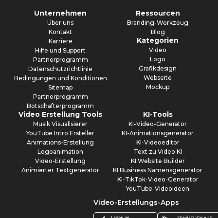
Unternehmen
Ressourcen
Über uns
Branding-Werkzeug
Kontakt
Blog
Kategorien
Karriere
Video
Hilfe und Support
Logo
Partnerprogramm
Grafikdesign
Datenschutzrichtlinie
Webseite
Bedingungen und Konditionen
Mockup
Sitemap
Partnerprogramm
Botschafterprogramm
Video Erstellung Tools
KI-Tools
Musik Visualisierer
KI-Video-Generator
YouTube Intro Ersteller
KI-Animationsgenerator
Animations-Erstellung
KI-Videoeditor
Logoanimation
Text zu Video KI
Video-Erstellung
KI Website Builder
Animierter Textgenerator
KI Business Namensgenerator
KI-TikTok-Video-Generator
YouTube-Videoideen
Video-Erstellungs-Apps