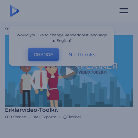
Startseite
Vorlagen
Erklärvideo-Toolkit
Would you like to change Renderforest language
to English?
No, thanks
CHANGE
Erklärvideo-Toolkit
600
Szenen
1M+
Exporte
Flexibel