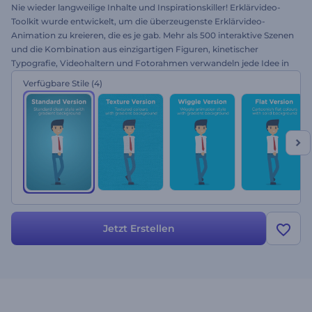
Nie wieder langweilige Inhalte und Inspirationskiller! Erklärvideo-
Toolkit wurde entwickelt, um die überzeugenste Erklärvideo-
Animation zu kreieren, die es je gab. Mehr als 500 interaktive Szenen
und die Kombination aus einzigartigen Figuren, kinetischer
Typografie, Videohaltern und Fotorahmen verwandeln jede Idee in
ein Video-Meisterwerk. Ideal für Werbevideos, Präsentationen,
Verfügbare Stile
(4)
verschiedene Videobotschaften und mehr. Sie sind dabei, das beste
Promotionsvideo überhaupt zu erstellen. Probieren Sie es gleich
kostenlos aus.
Jetzt Erstellen