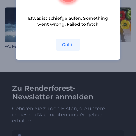
Etwas ist schiefgelaufen. Something
went wrong. Failed to fetch
Got it
W
olken-Wünsche Logo-Enthüllung
Koch-Toolkit
Zu Renderforest-
Newsletter anmelden
Gehören Sie zu den Ersten, die unsere
neuesten Nachrichten und Angebote
erhalten