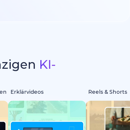
inzigen
KI-
m
nen
Erklärvideos
Reels & Shorts