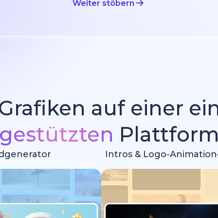
Weiter stöbern
 Grafiken auf einer e
gestützten
Plattfor
ldgenerator
Intros & Logo-Animatio