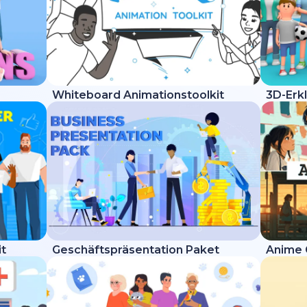
Whiteboard Animationstoolkit
3D-Erkl
it
Geschäftspräsentation Paket
Anime 