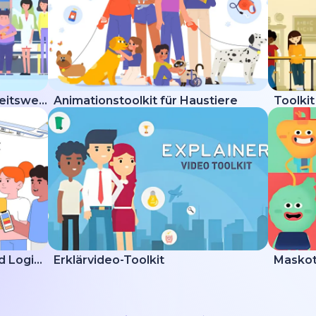
Erklärvideo-Toolkit Gesundheitswesen
Animationstoolkit für Haustiere
Toolkit
Erklärvideo zur Lieferung und Logistik
Erklärvideo-Toolkit
Maskot