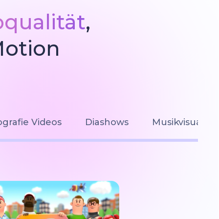
oqualität
,
Motion
grafie Videos
Diashows
Musikvisualis