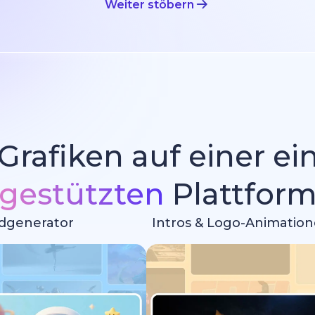
Weiter stöbern
 Grafiken auf einer e
gestützten
Plattfor
ldgenerator
Intros & Logo-Animatio