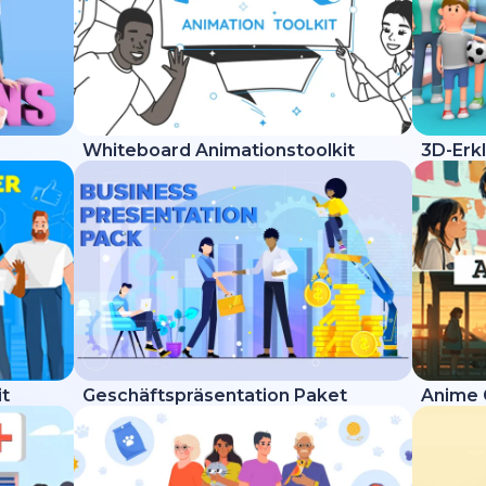
Whiteboard Animationstoolkit
3D-Erkl
it
Geschäftspräsentation Paket
Anime 