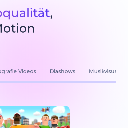
oqualität
,
Motion
grafie Videos
Diashows
Musikvisualis