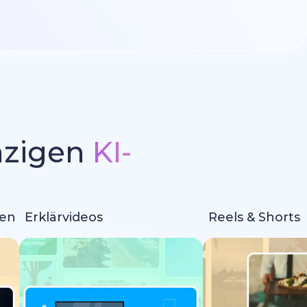
inzigen
KI-
m
nen
Erklärvideos
Reels & Shorts