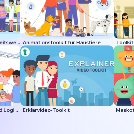
Erklärvideo-Toolkit Gesundheitswesen
Animationstoolkit für Haustiere
Toolkit
Erklärvideo zur Lieferung und Logistik
Erklärvideo-Toolkit
Maskot