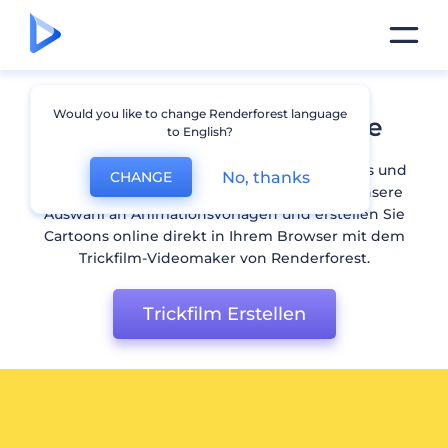
Would you like to change Renderforest language
Cartoon erstellen Online
to English?
Erstellen Sie einprägsame Zeichentrickvideos und
No, thanks
CHANGE
entwickeln Sie Ihre Marke. Entdecken Sie unsere
Auswahl an Animationsvorlagen und erstellen Sie
Cartoons online direkt in Ihrem Browser mit dem
Trickfilm-Videomaker von Renderforest.
Trickfilm Erstellen