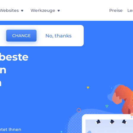
Websites
Werkzeuge
Preise
Le
No, thanks
CHANGE
 beste
in
n
tet Ihnen