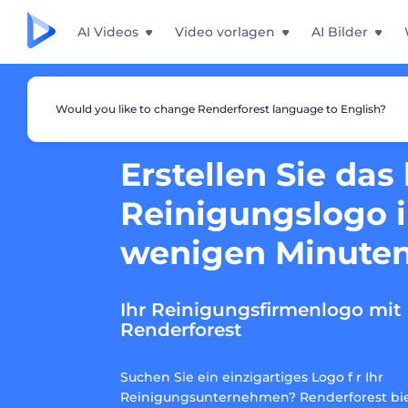
AI Videos
Video vorlagen
AI Bilder
Would you like to change Renderforest language to English?
Erstellen Sie das
Reinigungslogo 
wenigen Minute
Ihr Reinigungsfirmenlogo mit
Renderforest
Suchen Sie ein einzigartiges Logo f r Ihr
Reinigungsunternehmen? Renderforest bie