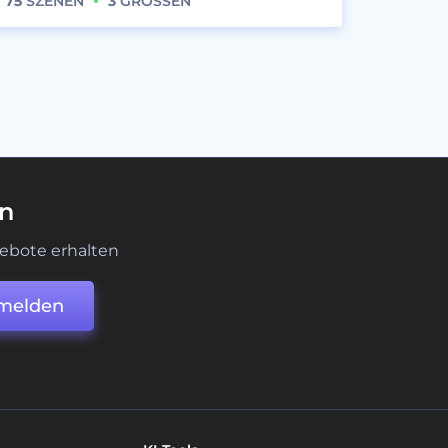
75
SZENEN
3
GRÖSSEN
en
ebote erhalten
melden