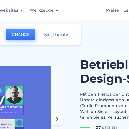
Websites
Werkzeuge
Preise
Le
No, thanks
CHANGE
rderung Design-Set
Betrieb
Design-
Mit den Trends der Unte
Unsere einzigartigen 
für die Promotion vo
Wählen Sie ein Layout,
teilen Sie es. Versuche
27
SZENEN