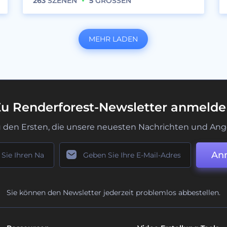
263
SZENEN
5
GRÖSSEN
MEHR LADEN
u Renderforest-Newsletter anmeld
u den Ersten, die unsere neuesten Nachrichten und Ang
An
Sie können den Newsletter jederzeit problemlos abbestellen.