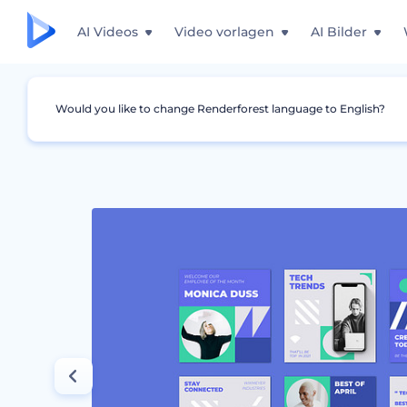
AI Videos
Video vorlagen
AI Bilder
Would you like to change Renderforest language to English?
Grafiken
Instagram Story
Betriebliche Fö