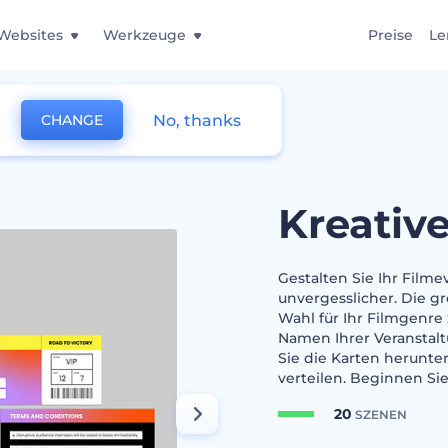
Websites
Werkzeuge
Preise
Le
No, thanks
CHANGE
Kreativ
Gestalten Sie Ihr Film
unvergesslicher. Die g
Wahl für Ihr Filmgenre 
Namen Ihrer Veranstalt
Sie die Karten herunte
verteilen. Beginnen Si
20
SZENEN