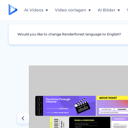
AI Videos
Video vorlagen
AI Bilder
Would you like to change Renderforest language to English?
Grafiken
Karten
Kreative Filmkarten