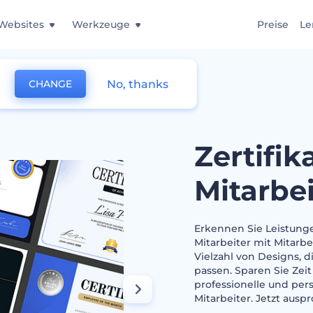
Websites
Werkzeuge
Preise
Le
No, thanks
CHANGE
eiteranerkennung
Zertifik
Mitarbe
Erkennen Sie Leistunge
Mitarbeiter mit Mitarb
Vielzahl von Designs, 
passen. Sparen Sie Zeit
professionelle und per
Mitarbeiter. Jetzt ausp