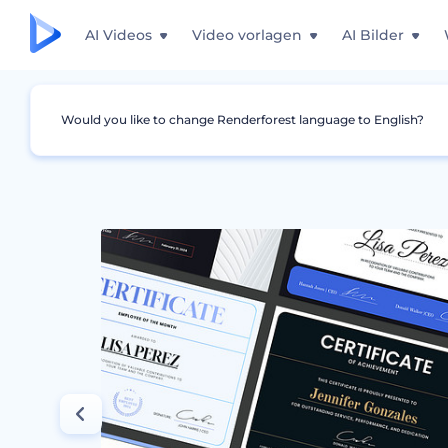
AI Videos
Video vorlagen
AI Bilder
Would you like to change Renderforest language to English?
Grafiken
Zertifikat
Zertifikate zur Mitarb