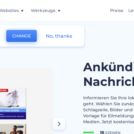
Websites
Werkzeuge
Preise
Le
No, thanks
CHANGE
t für Nachrichtensendungen
Ankündi
Nachri
Informieren Sie Ihre lo
geht. Wählen Sie zunäch
Schlagzeile, Bilder un
Vorlage für Eilmeldung
Medien. Jetzt kostenlos
18
SZENEN