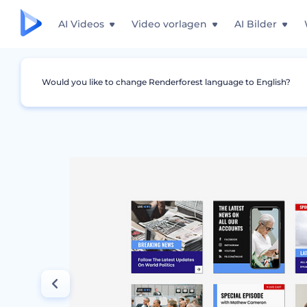
AI Videos
Video vorlagen
AI Bilder
Would you like to change Renderforest language to English?
Grafiken
Instagram Story
Ankündigungsse