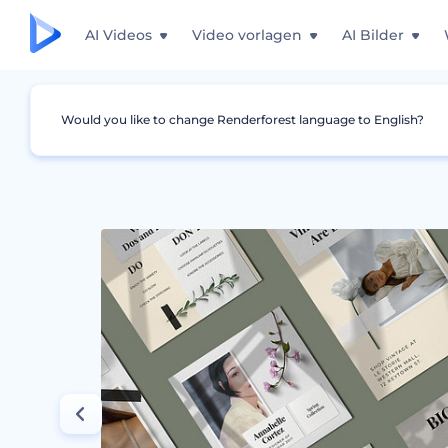
AI Videos
Video vorlagen
AI Bilder
Would you like to change Renderforest language to English?
Grafiken
Instagram Story
Frühlingskollek