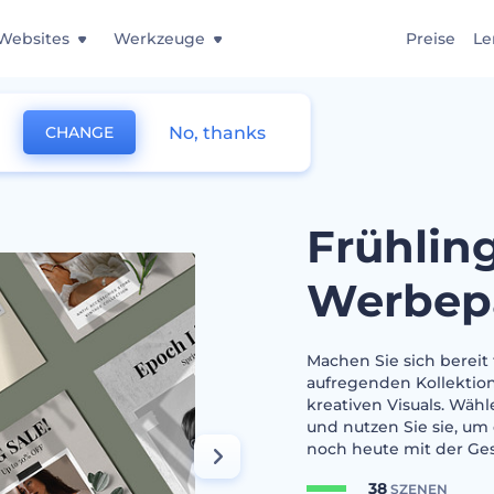
Websites
Werkzeuge
Preise
Le
No, thanks
CHANGE
tion Werbepaket
Frühlin
Werbep
Machen Sie sich bereit
aufregenden Kollektio
kreativen Visuals. Wähl
und nutzen Sie sie, um
noch heute mit der Ges
38
SZENEN