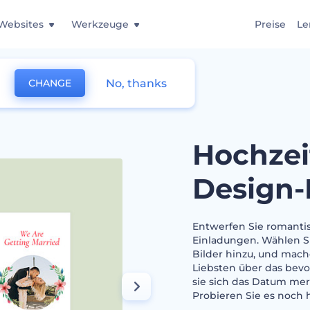
Websites
Werkzeuge
Preise
Le
No, thanks
CHANGE
dungen-Design-Paket
Hochzei
Design-
Entwerfen Sie romantis
Einladungen. Wählen Si
Bilder hinzu, und mache
Liebsten über das bevor
sie sich das Datum mer
Probieren Sie es noch 