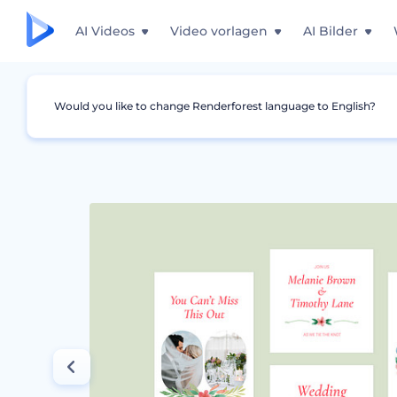
AI Videos
Video vorlagen
AI Bilder
Would you like to change Renderforest language to English?
Grafiken
Instagram Story
Hochzeitseinla