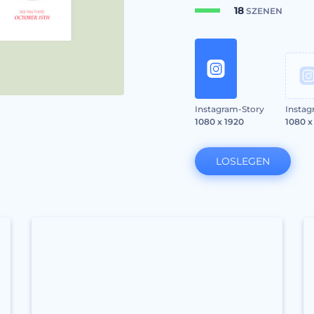
18
SZENEN
Instagram-Story
Instag
1080 x 1920
1080 x
LOSLEGEN