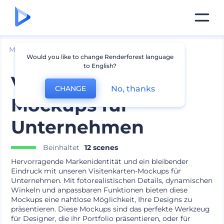
Mockups
Drucken
Visitenkarte Mockup
Would you like to change Renderforest language
to English?
Visitenkarten-
No, thanks
CHANGE
Mockups für
Unternehmen
Beinhaltet
12 scenes
Hervorragende Markenidentität und ein bleibender
Eindruck mit unseren Visitenkarten-Mockups für
Unternehmen. Mit fotorealistischen Details, dynamischen
Winkeln und anpassbaren Funktionen bieten diese
Mockups eine nahtlose Möglichkeit, Ihre Designs zu
präsentieren. Diese Mockups sind das perfekte Werkzeug
für Designer, die ihr Portfolio präsentieren, oder für