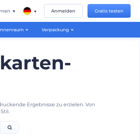
rnen
Anmelden
Gratis testen
Innenraum
Verpackung
nkarten-
druckende Ergebnisse zu erzielen. Von
Stil.