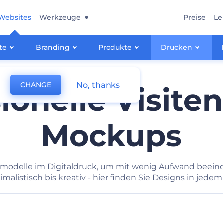
Websites
Werkzeuge
Preise
Le
te
Branding
Produkte
Drucken
No, thanks
CHANGE
ionelle Visite
Mockups
enmodelle im Digitaldruck, um mit wenig Aufwand beein
malistisch bis kreativ - hier finden Sie Designs in jedem 