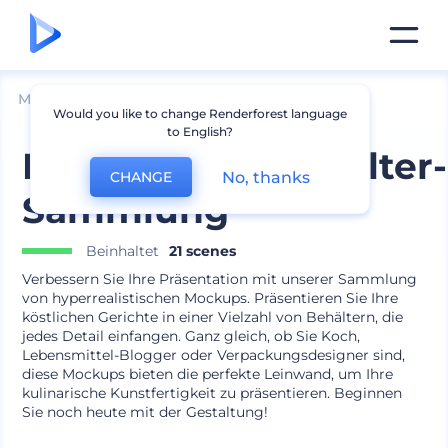
Mockups
Drucken
Aufkleber Mockup
Would you like to change Renderforest language
to English?
Lebensmittelbehälter-
No, thanks
CHANGE
Sammlung
Beinhaltet
21 scenes
Verbessern Sie Ihre Präsentation mit unserer Sammlung
von hyperrealistischen Mockups. Präsentieren Sie Ihre
köstlichen Gerichte in einer Vielzahl von Behältern, die
jedes Detail einfangen. Ganz gleich, ob Sie Koch,
Lebensmittel-Blogger oder Verpackungsdesigner sind,
diese Mockups bieten die perfekte Leinwand, um Ihre
kulinarische Kunstfertigkeit zu präsentieren. Beginnen
Sie noch heute mit der Gestaltung!