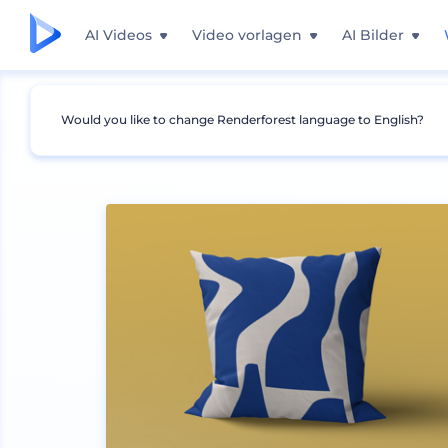
AI Videos
Video vorlagen
AI Bilder
Would you like to change Renderforest language to English?
Mockups
Innenraum
Kissen Mockup