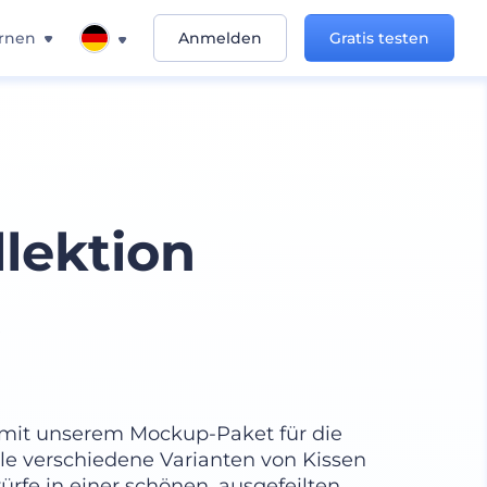
rnen
Anmelden
Gratis testen
lektion
t
t mit unserem Mockup-Paket für die
iele verschiedene Varianten von Kissen
ürfe in einer schönen, ausgefeilten