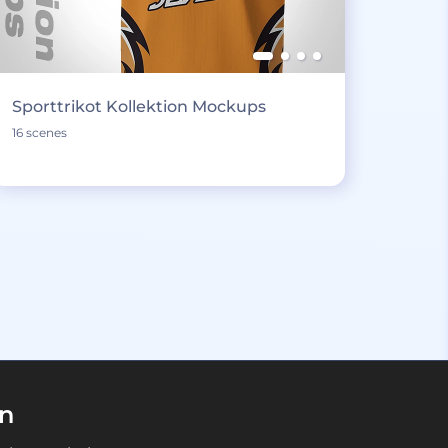
Sporttrikot Kollektion Mockups
16 scenes
en