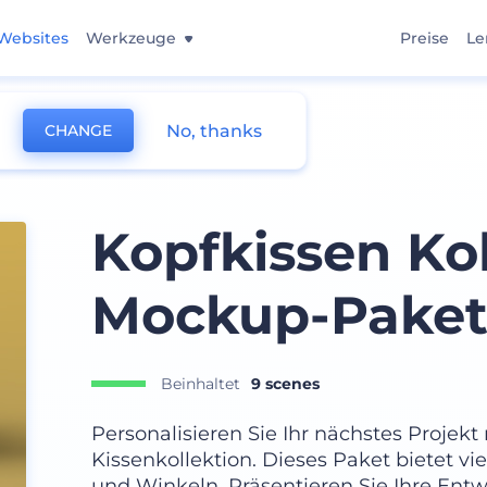
Websites
Werkzeuge
Preise
Le
No, thanks
CHANGE
Kopfkissen Kol
Mockup-Pake
Beinhaltet
9 scenes
Personalisieren Sie Ihr nächstes Projek
Kissenkollektion. Dieses Paket bietet v
und Winkeln. Präsentieren Sie Ihre Entw