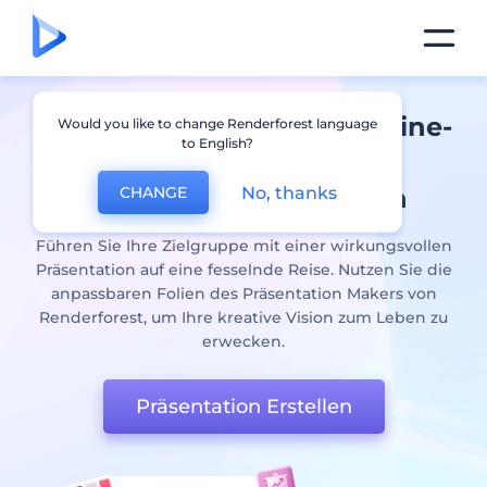
Präsentation erstellen
: Online-
Would you like to change Renderforest language
to English?
Tool zur Gestaltung
No, thanks
Beeindruckender Folien
CHANGE
Führen Sie Ihre Zielgruppe mit einer wirkungsvollen
Präsentation auf eine fesselnde Reise. Nutzen Sie die
anpassbaren Folien des Präsentation Makers von
Renderforest, um Ihre kreative Vision zum Leben zu
erwecken.
Präsentation Erstellen