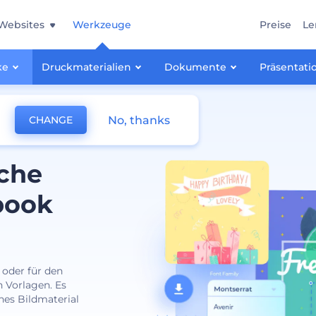
Websites
Werkzeuge
Preise
Le
ke
Druckmaterialien
Dokumente
Präsentati
No, thanks
CHANGE
che
book
 oder für den
 Vorlagen. Es
ches Bildmaterial