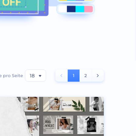
 pro Seite
18
1
2