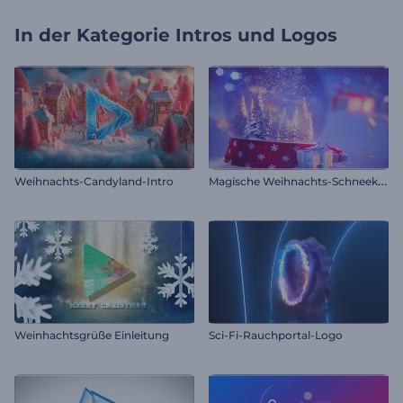
In der Kategorie
Intros und Logos
M
agische Weihnachts-Schneekugel
Weihnachts-Candyland-Intro
Weinhachtsgrüße Einleitung
Sci-Fi-Rauchportal-Logo