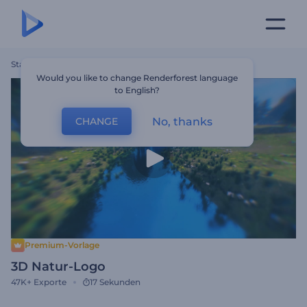
Startseite
Vorlagen
3D Natur-Logo
Would you like to change Renderforest language
to English?
No, thanks
CHANGE
Premium-Vorlage
3D Natur-Logo
47K+
Exporte
17 Sekunden