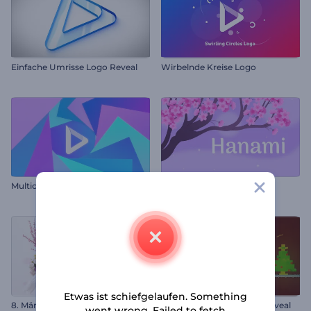
Einfache Umrisse Logo Reveal
Wirbelnde Kreise Logo
Multicolor Twist Reveal
Blumiger Hanami Opener
Etwas ist schiefgelaufen. Something
8. März Blumen Grüße
Weihnachtsmann-Logo Reveal
went wrong. Failed to fetch