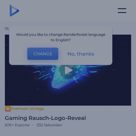
Startseite
Vorlagen
Gaming Rausch-Logo-Reveal
Would you like to change Renderforest language
to English?
No, thanks
CHANGE
Premium-Vorlage
Gaming Rausch-Logo-Reveal
67K+
Exporte
12 Sekunden