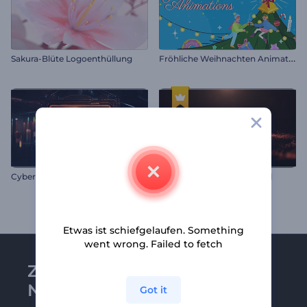
F
röhliche Weihnachten Animationen
Sakura-Blüte Logoenthüllung
Cyberpunk-Schild-Intro
Teilchenwellen Logo Reveal
Etwas ist schiefgelaufen. Something
went wrong. Failed to fetch
Zu Renderforest-
Newsletter anmelden
Got it