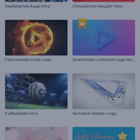
Realistisches Auge Intro
Chinesisches Neujahr Intro
S
trahlendes Lichtstrahl Logo Reveal
Flammendes Kreis-Logo
Fußballspiel Intro
Sechseck-Skizzen-Logo