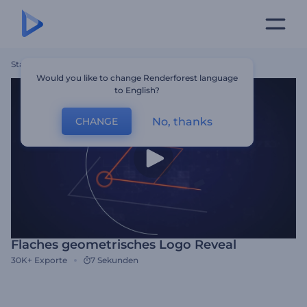
Startseite
Vorlagen
Flaches Geometrisches Logo Reveal
Would you like to change Renderforest language
to English?
No, thanks
CHANGE
Flaches geometrisches Logo Reveal
30K+
Exporte
7 Sekunden