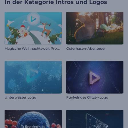
In der Kategorie
Intros und Logos
M
agische Weihnachtswelt Promo
Osterhasen-Abenteuer
Unterwasser Logo
Funkelndes Glitzer-Logo