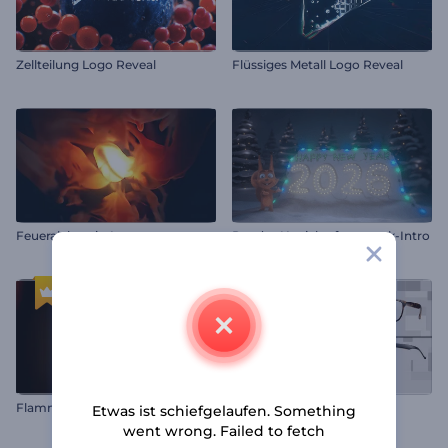
Zellteilung Logo Reveal
Flüssiges Metall Logo Reveal
Feueralchemie-Logo
Rendys Neujahrsfeuerwerk-Intro
Flammende Kugel Logo-Reveal
Einfache Optik Opener
Etwas ist schiefgelaufen. Something
went wrong. Failed to fetch