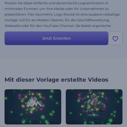
Nutzen Sie diese einfache und dynamische Logoanimation in
minimalen Formen, um Ihre Marke oder Ihr Unternehmen zu
präsentieren. Flat Geometric Logo Reveal ist eine saubere vielseitige
Vorlage, toll für als Medien-Opener, für die Geschäftswerbung,
Webseite oder für den YouTube-Channel. Sie bietet organische
Linien und geometrische Formen, die eine Verschmelzung Ihres
finalen Logos erstellen. Legen Sie einfach Ihr Logo in den Editor von
Jetzt Erstellen
Renderforest, ändern Sie den Text, wählen Sie Ihre eigenen Farben
und klicken Sie auf Vorschau. Testen Sie die Vorlage noch heute - sie
ist kostenlos!
Mit dieser Vorlage erstellte Videos