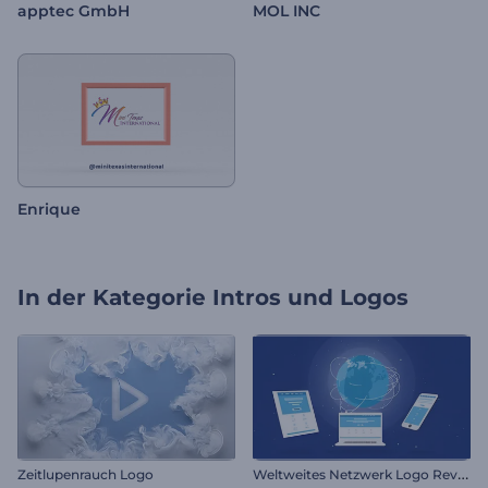
apptec GmbH
MOL INC
Enrique
In der Kategorie
Intros und Logos
W
eltweites Netzwerk Logo Reveal
Zeitlupenrauch Logo