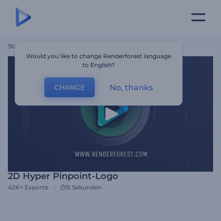
Startseite
Vorlagen
2D Hyper Pinpoint-Logo
Would you like to change Renderforest language
to English?
No, thanks
CHANGE
2D Hyper Pinpoint-Logo
42K+
Exporte
15 Sekunden