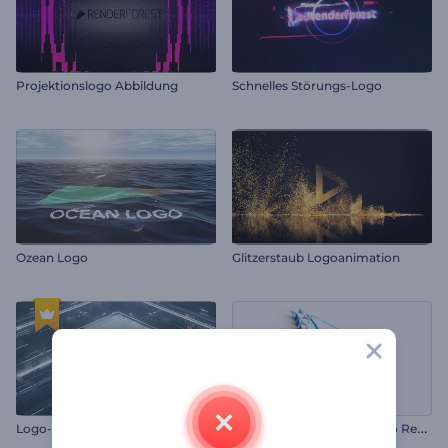
Projektionslogo Abbildung
Schnelles Störungs-Logo
Ozean Logo
Glitzerstaub Logoanimation
E
infache Umformung Logo Reveal
Logo-Tech-Aktivierung