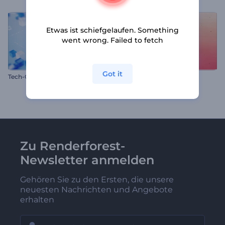
Etwas ist schiefgelaufen. Something
went wrong. Failed to fetch
Got it
Tech-Glaswürfel Opener
Tintiges Logo Sketches
Zu Renderforest-
Newsletter anmelden
Gehören Sie zu den Ersten, die unsere
neuesten Nachrichten und Angebote
erhalten