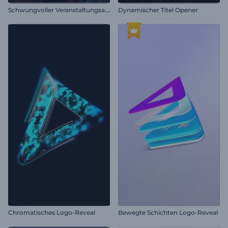
S
chwungvoller Veranstaltungsauftakt
Dynamischer Titel Opener
Chromatisches Logo-Reveal
Bewegte Schichten Logo-Reveal