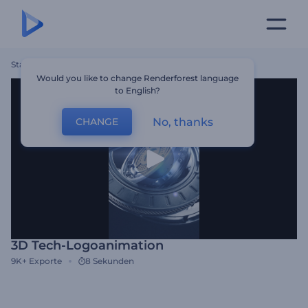
Startseite
Vorlagen
3D Tech-Logoanimation
Would you like to change Renderforest language
to English?
No, thanks
CHANGE
3D Tech-Logoanimation
9K+
Exporte
8 Sekunden