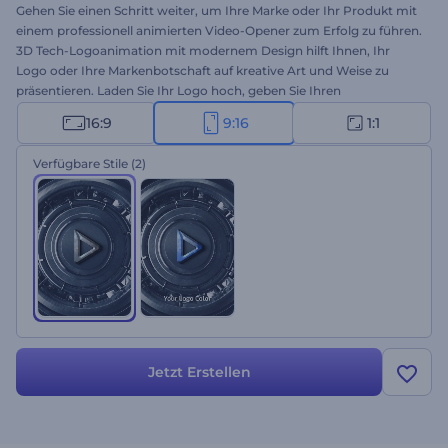
Gehen Sie einen Schritt weiter, um Ihre Marke oder Ihr Produkt mit
einem professionell animierten Video-Opener zum Erfolg zu führen.
3D Tech-Logoanimation mit modernem Design hilft Ihnen, Ihr
Logo oder Ihre Markenbotschaft auf kreative Art und Weise zu
präsentieren. Laden Sie Ihr Logo hoch, geben Sie Ihren
Firmenslogan ein, und Sie erhalten mit wenigen Klicks eine
16:9
9:16
1:1
hochauflösende Logoanimation. Perfekt geeignet für
Werbeaktionen von Technologieunternehmen, Marken- oder
Verfügbare Stile
(2)
Produkteinführungen und viele weitere kreative Projekte.
Probieren Sie es jetzt aus!
Jetzt Erstellen