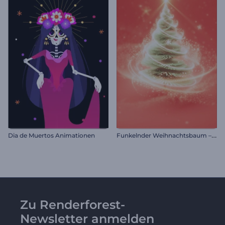
F
unkelnder Weihnachtsbaum – Einleitung
Dia de Muertos Animationen
Zu Renderforest-
Newsletter anmelden