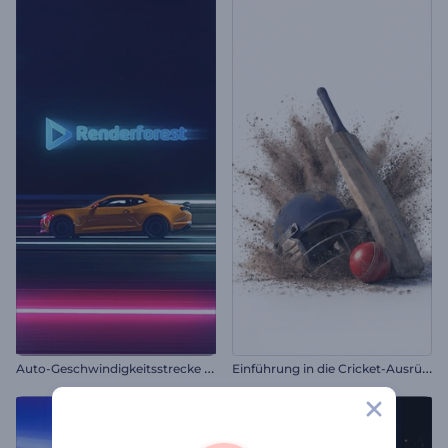
A
uto-Geschwindigkeitsstrecke Intro
E
inführung in die Cricket-Ausrüstung