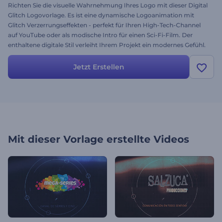
Richten Sie die visuelle Wahrnehmung Ihres Logo mit dieser Digital
Glitch Logovorlage. Es ist eine dynamische Logoanimation mit
Glitch Verzerrungseffekten - perfekt für Ihren High-Tech-Channel
auf YouTube oder als modische Intro für einen Sci-Fi-Film. Der
enthaltene digitale Stil verleiht Ihrem Projekt ein modernes Gefühl.
Laden Sie einfach Ihr Logo hoch, verändern Sie Ihren Text in der
Timeline und klicken Sie auf rendern. Testen Sie die Vorlage noch
Jetzt Erstellen
heute!
Mit dieser Vorlage erstellte Videos