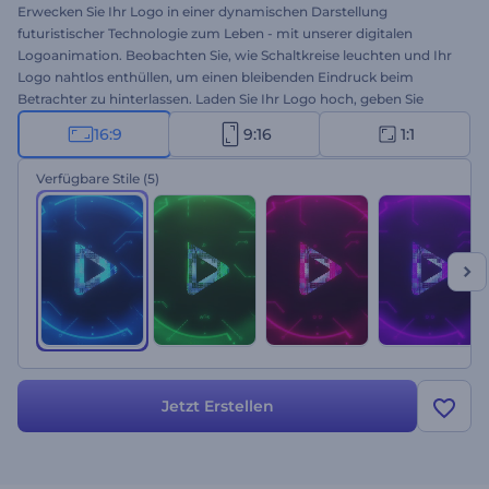
Erwecken Sie Ihr Logo in einer dynamischen Darstellung
futuristischer Technologie zum Leben - mit unserer digitalen
Logoanimation. Beobachten Sie, wie Schaltkreise leuchten und Ihr
Logo nahtlos enthüllen, um einen bleibenden Eindruck beim
Betrachter zu hinterlassen. Laden Sie Ihr Logo hoch, geben Sie
Ihren Slogan ein und wählen Sie einen Audiotrack, der zu Ihrer
16:9
9:16
1:1
Markenpersönlichkeit passt. Perfekt für technische
Produktwerbung, Firmenpräsentationen, Filmprojekte und vieles
Verfügbare Stile
(5)
mehr. Erstellen Sie jetzt und hinterlassen Sie Ihr Zeichen in der
digitalen Welt!
Jetzt Erstellen