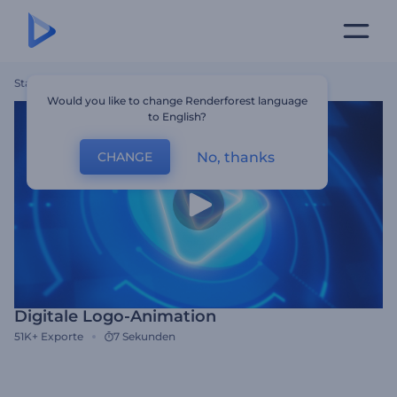
Startseite
Vorlagen
Digitale Logo-Animation
Would you like to change Renderforest language
to English?
No, thanks
CHANGE
Digitale Logo-Animation
51K+
Exporte
7 Sekunden