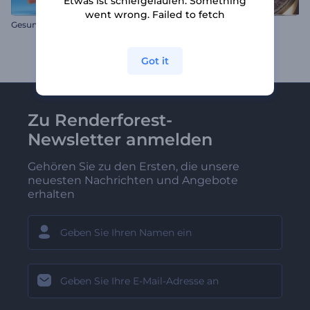
Etwas ist schiefgelaufen. Something
went wrong. Failed to fetch
Gesundes Essen Opener
Kryptowährung Intro
Got it
Zu Renderforest-
Newsletter anmelden
Gehören Sie zu den Ersten, die unsere
neuesten Nachrichten und Angebote
erhalten