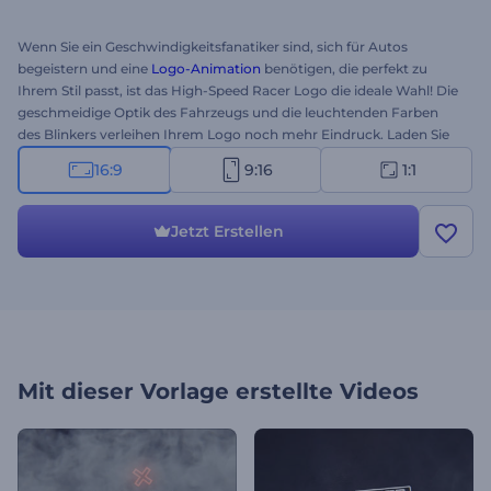
Wenn Sie ein Geschwindigkeitsfanatiker sind, sich für Autos
begeistern und eine
Logo-Animation
benötigen, die perfekt zu
Ihrem Stil passt, ist das High-Speed Racer Logo die ideale Wahl! Die
geschmeidige Optik des Fahrzeugs und die leuchtenden Farben
des Blinkers verleihen Ihrem Logo noch mehr Eindruck. Laden Sie
einfach Ihr Logo hoch, um die effektivste Animation aller Zeiten zu
16:9
9:16
1:1
erstellen. Perfekt für TV-Werbung, YouTube-Kanäle,
Präsentationseinstiege und vieles mehr. Probieren Sie diese
brandneue Vorlage jetzt aus! 3...2...1...Los!
Jetzt Erstellen
Mit dieser Vorlage erstellte Videos