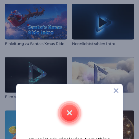
Einleitung zu Santa's Xmas Ride
Neonlichtstrahlen Intro
Filmisches Endunglogo
Kumulus-Wolken-Logo