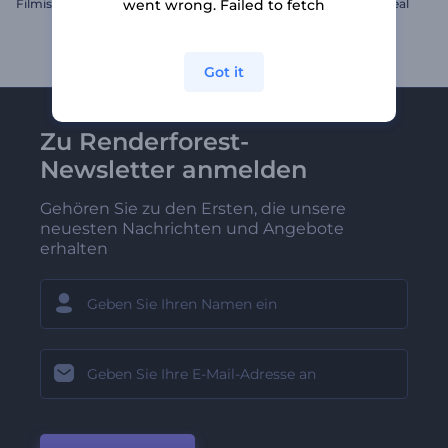
Filmischer Rauchausbruch Logo
Pastell-Paradies-Logo-Reveal
went wrong. Failed to fetch
Got it
Zu Renderforest-
Newsletter anmelden
Gehören Sie zu den Ersten, die unsere
neuesten Nachrichten und Angebote
erhalten