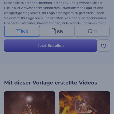
Lassen Sie es brennen, brennen, brennen... und gewinnen Sie die
Blicke aller Anwesenden! Animiertes Feuerflammen Logo ist eine
einzigartige Möglichkeit, Ihr Logo einprägsam zu gestalten. Laden
Sie einfach Ihr Logo hoch und erhalten Sie einen superspannenden
Opener für Websites, Präsentationen, Videokanäle und vieles mehr.
Vervollständigen Sie die Szene mit einem epischen Soundeffekt und
16:9
9:16
1:1
beeindrucken Sie Ihre Kunden. Zünden Sie das Feuer an - probieren
Sie es gleich aus!
Jetzt Erstellen
Mit dieser Vorlage erstellte Videos