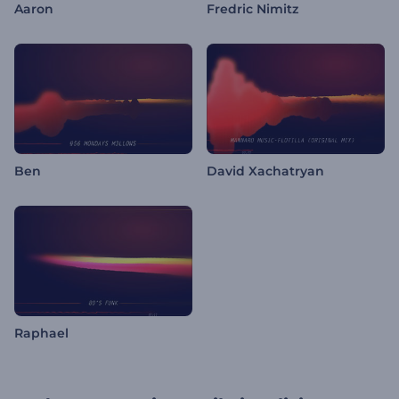
Aaron
Fredric Nimitz
Ben
David Xachatryan
Raphael