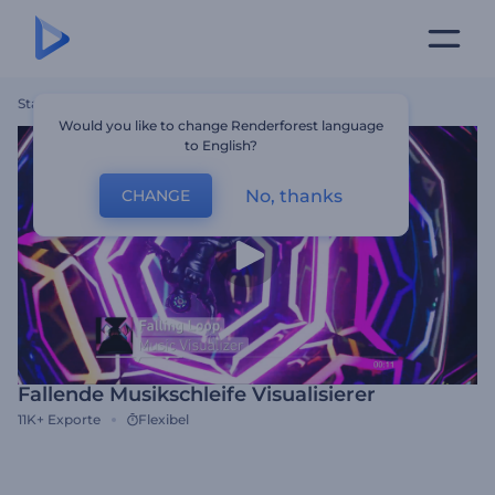
Startseite
Vorlagen
Fallende Musikschleife Visualisierer
Would you like to change Renderforest language
to English?
No, thanks
CHANGE
Fallende Musikschleife Visualisierer
11K+
Exporte
Flexibel