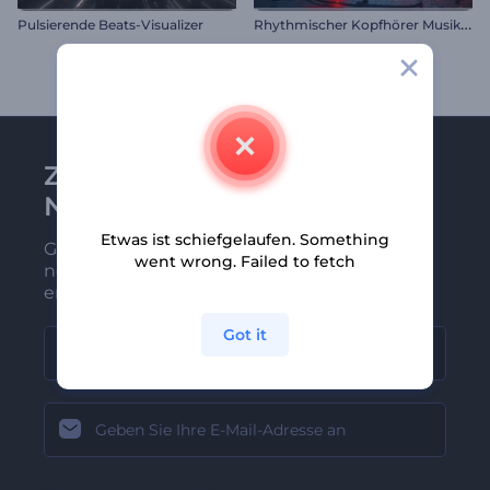
R
hythmischer Kopfhörer Musikvisualisierer
Pulsierende Beats-Visualizer
Zu Renderforest-
Newsletter anmelden
Etwas ist schiefgelaufen. Something
Gehören Sie zu den Ersten, die unsere
went wrong. Failed to fetch
neuesten Nachrichten und Angebote
erhalten
Got it