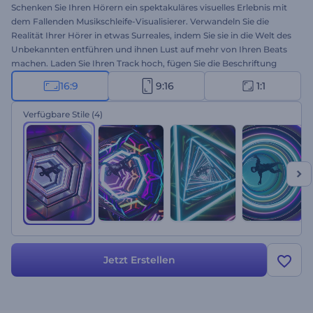
Schenken Sie Ihren Hörern ein spektakuläres visuelles Erlebnis mit
dem Fallenden Musikschleife-Visualisierer. Verwandeln Sie die
Realität Ihrer Hörer in etwas Surreales, indem Sie sie in die Welt des
Unbekannten entführen und ihnen Lust auf mehr von Ihren Beats
machen. Laden Sie Ihren Track hoch, fügen Sie die Beschriftung
hinzu und erstellen Sie innerhalb weniger Minuten Ihre
16:9
9:16
1:1
außergewöhnliche Visualisierung. Perfekt für YouTube-Kanäle,
Single-Promos, die Veröffentlichung neuer Tracks und vieles mehr.
Verfügbare Stile
(4)
Probieren Sie es jetzt aus!
Jetzt Erstellen