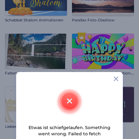
Schabbat Shalom Animationen
Parallax Foto-Diashow
B
untes Geburtstags-Animationspaket
Faltende Shots
Liebespaar Diashow
3D Globus-Diashow
Etwas ist schiefgelaufen. Something
went wrong. Failed to fetch