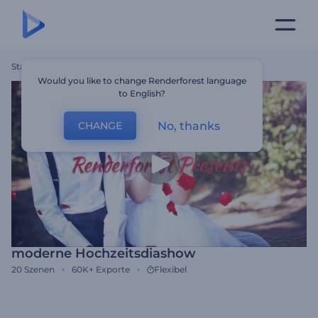
Startseite
Vorlagen
Moderne Hochzeitsdiashow
Would you like to change Renderforest language
to English?
No, thanks
CHANGE
moderne Hochzeitsdiashow
20
Szenen
60K+
Exporte
Flexibel