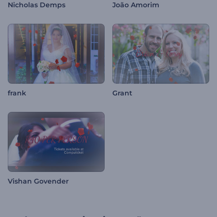
Nicholas Demps
João Amorim
frank
Grant
Vishan Govender