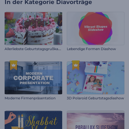
In der Kategorie
Diavorträge
A
llerliebste Geburtstagsgrußkarte
Lebendige Formen Diashow
Moderne Firmenpräsentation
3D Polaroid Geburtstagsdiashow