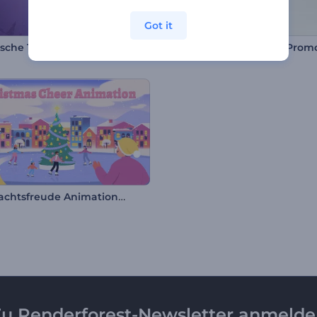
Got it
sche Typografie
Weihnachtsfreude Animationen
u Renderforest-Newsletter anmeld