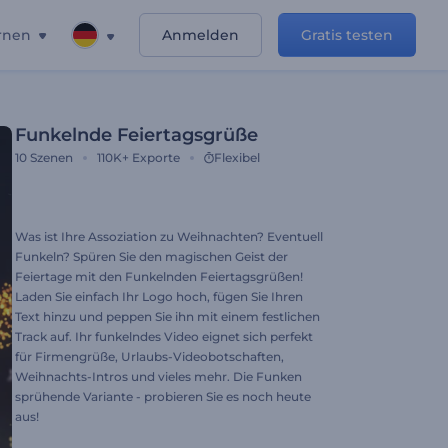
rnen
Anmelden
Gratis testen
Funkelnde Feiertagsgrüße
10
Szenen
110K+
Exporte
Flexibel
Was ist Ihre Assoziation zu Weihnachten? Eventuell
Funkeln? Spüren Sie den magischen Geist der
Feiertage mit den Funkelnden Feiertagsgrüßen!
Laden Sie einfach Ihr Logo hoch, fügen Sie Ihren
Text hinzu und peppen Sie ihn mit einem festlichen
Track auf. Ihr funkelndes Video eignet sich perfekt
für Firmengrüße, Urlaubs-Videobotschaften,
Weihnachts-Intros und vieles mehr. Die Funken
sprühende Variante - probieren Sie es noch heute
aus!