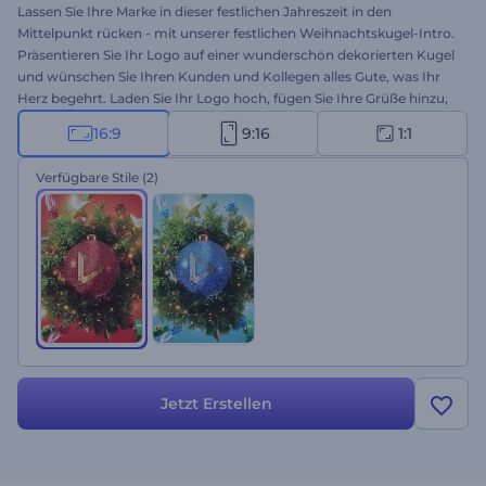
Lassen Sie Ihre Marke in dieser festlichen Jahreszeit in den
Mittelpunkt rücken - mit unserer festlichen Weihnachtskugel-Intro.
Präsentieren Sie Ihr Logo auf einer wunderschön dekorierten Kugel
und wünschen Sie Ihren Kunden und Kollegen alles Gute, was Ihr
Herz begehrt. Laden Sie Ihr Logo hoch, fügen Sie Ihre Grüße hinzu,
und wählen Sie festliche Hintergrundmusik für ein einzigartiges
16:9
9:16
1:1
Weihnachtsvideo. Egal, ob Sie fröhliche Grüße, Feiertagspromos,
besondere Ankündigungen oder Einladungen zu Veranstaltungen
Verfügbare Stile
(2)
wünschen, diese Vorlage ist die perfekte Wahl. Probieren Sie es jetzt
aus!
Jetzt Erstellen