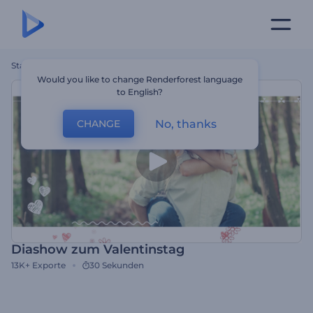
Startseite
Vorlagen
Diashow Zum Valentinstag
Would you like to change Renderforest language
to English?
No, thanks
CHANGE
Diashow zum Valentinstag
13K+
Exporte
30 Sekunden