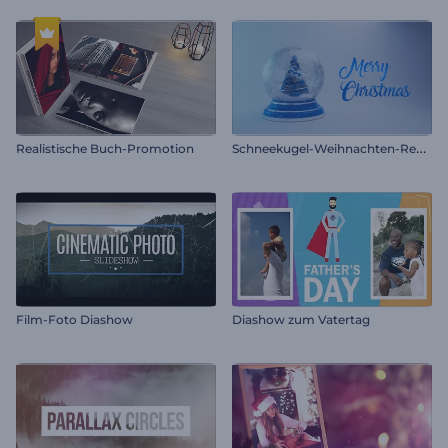
S
chneekugel-Weihnachten-Reveal
Realistische Buch-Promotion
Film-Foto Diashow
Diashow zum Vatertag