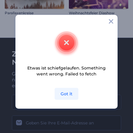
Parallaxenkreise
Weihnachtsfeier Diashow
Zu Renderforest-
Newsletter anmelden
Etwas ist schiefgelaufen. Something
Gehören Sie zu den Ersten, die unsere
went wrong. Failed to fetch
neuesten Nachrichten und Angebote
erhalten
Got it