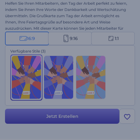
Helfen Sie Ihren Mitarbeitern, den Tag der Arbeit perfekt zu feiern,
indem Sie ihnen Ihre Worte der Dankbarkeit und Wertschätzung
übermitteln. Die Grußkarte zum Tag der Arbeit ermöglicht es
Ihnen, Ihre Feiertagsgrüße auf besondere Art und Weise
auszudrücken. Mit dieser Karte können Sie jeden Mitarbeiter für
seine harte Arbeit und seinen täglichen Beitrag ehren. Laden Sie Ihr
16:9
9:16
1:1
Logo hoch, geben Sie Ihre Wünsche ein, das Video wird in wenigen
Minuten fertig sein. Zeigen Sie Ihre Wertschätzung für die harte
Verfügbare Stile
(3)
Arbeit eines jeden Mitarbeiters auf eine besondere Art und Weise.
Testen Sie diese Vorlage jetzt!
Jetzt Erstellen