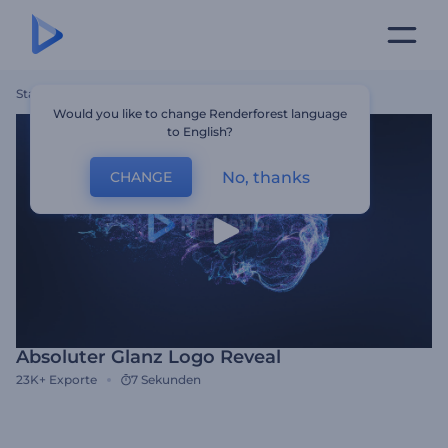
Startseite
Vorlagen
Absoluter Glanz Logo Reveal
Would you like to change Renderforest language
to English?
No, thanks
CHANGE
Absoluter Glanz Logo Reveal
23K+
Exporte
7 Sekunden