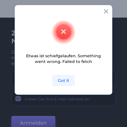
Zu Renderforest-
Newsletter anmelden
Gehören Sie zu den Ersten, die unsere
Etwas ist schiefgelaufen. Something
neuesten Nachrichten und Angebote
went wrong. Failed to fetch
erhalten
Got it
Anmelden