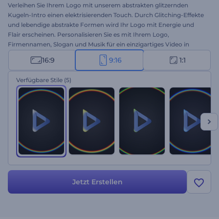
Verleihen Sie Ihrem Logo mit unserem abstrakten glitzernden
Kugeln-Intro einen elektrisierenden Touch. Durch Glitching-Effekte
und lebendige abstrakte Formen wird Ihr Logo mit Energie und
Flair erscheinen. Personalisieren Sie es mit Ihrem Logo,
Firmennamen, Slogan und Musik für ein einzigartiges Video in
professioneller Qualität. Perfekt für Tech-Unternehmen,
16:9
9:16
1:1
Videospiele-Kanäle, Kreativschaffende und alle, die sich in der
Branche abheben wollen. Beginnen Sie jetzt mit der Erstellung!
Verfügbare Stile
(5)
Jetzt Erstellen