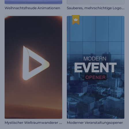
S
auberes, mehrschichtige Logo-Reveal
Weihnachtsfreude Animationen
M
ystischer Weltraumwanderer Intro
Moderner Veranstaltungsopener