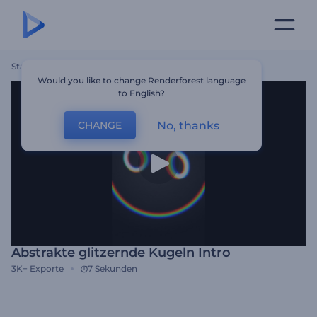
Startseite
Vorlagen
Abstrakte Glitzernde Kugeln Intro
Would you like to change Renderforest language
to English?
No, thanks
CHANGE
Abstrakte glitzernde Kugeln Intro
3K+
Exporte
7 Sekunden