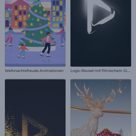
L
ogo-Reveal mit filmischem Glanz
Weihnachtsfreude Animationen