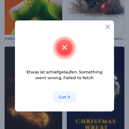
E
inführung in die Cricket-Ausrüstung
Halloween-Spinnen-Intro
Etwas ist schiefgelaufen. Something
went wrong. Failed to fetch
Got it