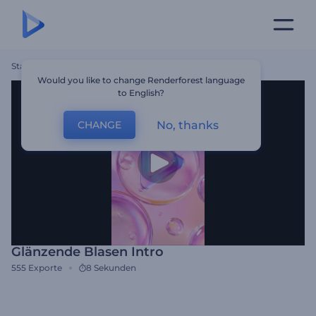
Startseite
Vorlagen
Glänzende Blasen Intro
Would you like to change Renderforest language
to English?
No, thanks
CHANGE
Glänzende Blasen Intro
555
Exporte
8 Sekunden