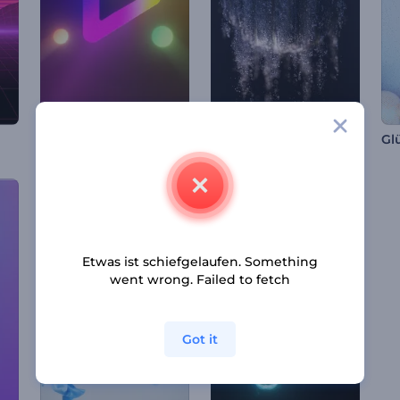
Metallische Kugel Explosion Intro
Leuchtkreise Intro
Etwas ist schiefgelaufen. Something
went wrong. Failed to fetch
Got it