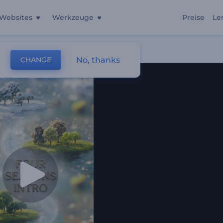
Websites
Werkzeuge
Preise
Le
No, thanks
CHANGE