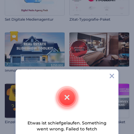
Set Digitale Medienagentur
Zitat-Typografie-Paket
Immobilien-Diashow Toolkit
Immobiliengalerie
E
inzelhandel- und Produktwerbung
Dynamischer Stomp Titelpaket
Etwas ist schiefgelaufen. Something
went wrong. Failed to fetch