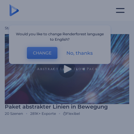
Startseite
Vorlagen
Paket Abstrakter Linien In Bewegung
Would you like to change Renderforest language
to English?
No, thanks
CHANGE
Paket abstrakter Linien in Bewegung
20
Szenen
281K+
Exporte
Flexibel