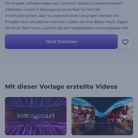
Ihr Projekt soll besonders sein und sich dadurch unterscheiden?
Abstrakte Linien in Bewegung ist perfekt für Sie! Die
minimalistischen, aber wunderschönen Lösungen werden Ihr
Projekt noch attraktiver machen. Laden Sie Ihre Bilder hoch, fügen
Sie Ihren Text hinzu, wählen Sie die Farbpaletten und vergessen Sie
nicht die Musik! Klicken Sie einfach auf Vorschau und genießen Sie
Ihr Meisterwerk! Perfekt für Firmenpräsentationen, Modenschauen,
Jetzt Erstellen
kreative Videobotschaften und vieles mehr. Überlassen Sie es nicht
für morgen, probieren Sie es gleich jetzt kostenlos aus!
Mit dieser Vorlage erstellte Videos