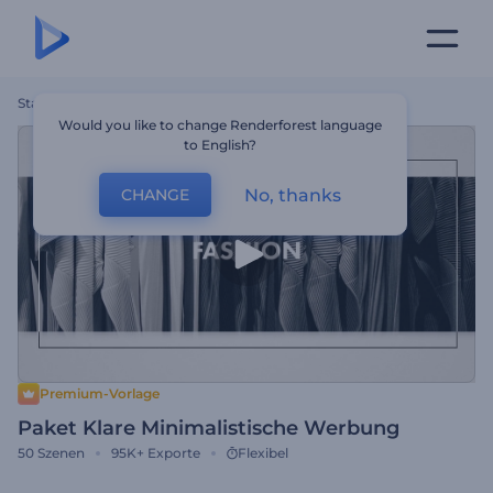
Startseite
Vorlagen
Paket Klare Minimalistische Werbung
Would you like to change Renderforest language
to English?
No, thanks
CHANGE
Premium-Vorlage
Paket Klare Minimalistische Werbung
50
Szenen
95K+
Exporte
Flexibel