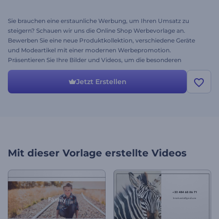
Sie brauchen eine erstaunliche Werbung, um Ihren Umsatz zu
steigern? Schauen wir uns die Online Shop Werbevorlage an.
Bewerben Sie eine neue Produktkollektion, verschiedene Geräte
und Modeartikel mit einer modernen Werbepromotion.
Präsentieren Sie Ihre Bilder und Videos, um die besonderen
Eigenschaften Ihres Produkts zu verdeutlichen und es auf dem
Markt einzigartig zu machen. Perfekt für eine Vielzahl von
Jetzt Erstellen
Anwendungen wie Unternehmenspräsentationen,
Unternehmensportfolios, Musikindustrie, Modevideos und vieles
mehr. Bieten Sie Ihren potenziellen Kunden die beste Wahl und
erzielen Sie noch heute ein hervorragendes Ergebnis. Es ist
kostenlos!
Mit dieser Vorlage erstellte Videos