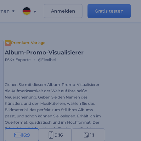
rnen
Anmelden
Gratis testen
Premium-Vorlage
Album-Promo-Visualisierer
116K+
Exporte
Flexibel
Ziehen Sie mit diesem Album-Promo-Visualisierer
die Aufmerksamkeit der Welt auf Ihre heiße
Neuerscheinung. Geben Sie den Namen des
Künstlers und den Musiktitel ein, wählen Sie das
Bildmaterial, das perfekt zum Stil Ihres Albums
passt, und schon können Sie loslegen. Erhältlich im
Querformat, quadratisch und im Hochformat. Der
Erfolg ist vielleicht näher als Sie denken. Probieren
16:9
9:16
1:1
Sie es jetzt aus.