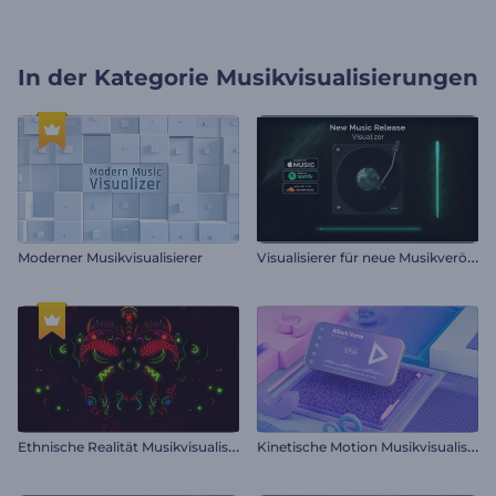
In der Kategorie
Musikvisualisierungen
V
isualisierer für neue Musikveröffentlichungen
Moderner Musikvisualisierer
E
thnische Realität Musikvisualisierer
K
inetische Motion Musikvisualisierer