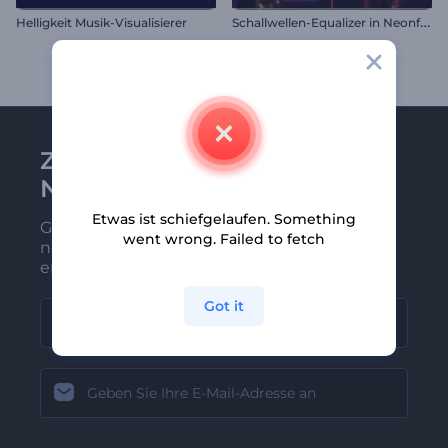
S
challwellen-Equalizer in Neonfarben
Helligkeit Musik-Visualisierer
Zu Renderforest-
Newsletter anmelden
Etwas ist schiefgelaufen. Something
Gehören Sie zu den Ersten, die unsere
went wrong. Failed to fetch
neuesten Nachrichten und Angebote
erhalten
Got it