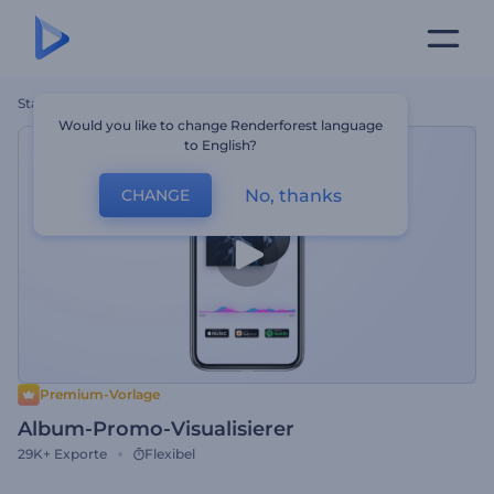
Startseite
Vorlagen
Album-Promo-Visualisierer
Would you like to change Renderforest language
to English?
No, thanks
CHANGE
Premium-Vorlage
Album-Promo-Visualisierer
29K+
Exporte
Flexibel