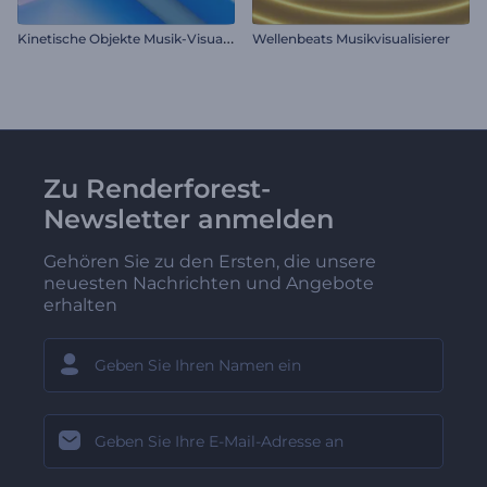
K
inetische Objekte Musik-Visualizer
Wellenbeats Musikvisualisierer
Zu Renderforest-
Newsletter anmelden
Gehören Sie zu den Ersten, die unsere
neuesten Nachrichten und Angebote
erhalten