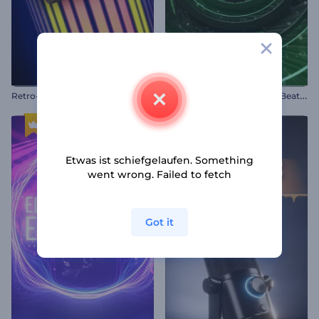
R
etro-Kassettenmusik-Visualisierer
M
usikvisualisierung: Neon-Beat Wellen
Etwas ist schiefgelaufen. Something
went wrong. Failed to fetch
Got it