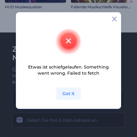
F
allende Musikschleife Visualisierer
HUD Musikequalizer
Zu Renderforest-
Newsletter anmelden
Etwas ist schiefgelaufen. Something
Gehören Sie zu den Ersten, die unsere
went wrong. Failed to fetch
neuesten Nachrichten und Angebote
erhalten
Got it