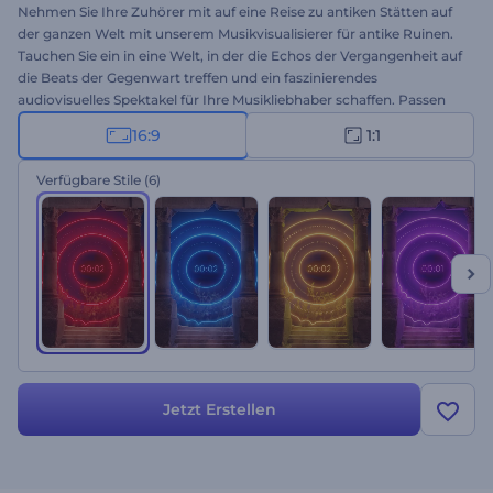
Nehmen Sie Ihre Zuhörer mit auf eine Reise zu antiken Stätten auf
der ganzen Welt mit unserem Musikvisualisierer für antike Ruinen.
Tauchen Sie ein in eine Welt, in der die Echos der Vergangenheit auf
die Beats der Gegenwart treffen und ein faszinierendes
audiovisuelles Spektakel für Ihre Musikliebhaber schaffen. Passen
Sie die Vorlage mit dem Titel Ihres Titels und dem Namen Ihres
16:9
1:1
Künstlers an, laden Sie Ihre Musik hoch und präsentieren Sie Ihr
Meisterwerk auf Musik-Streaming-Plattformen, um Ihre
Verfügbare Stile
(6)
Fangemeinde zu erweitern. Perfekt für DJs, Musikproduzenten
oder Musiker, die ihre Musikpräsenz verbessern wollen. Testen Sie es
jetzt!
Jetzt Erstellen