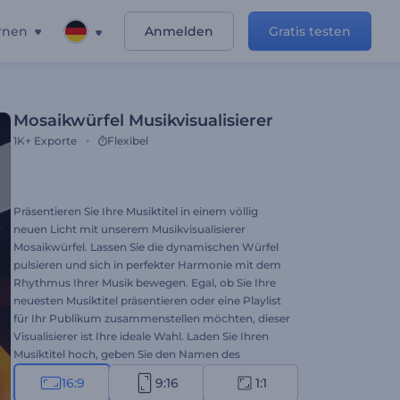
rnen
Anmelden
Gratis testen
Mosaikwürfel Musikvisualisierer
1K+
Exporte
Flexibel
Präsentieren Sie Ihre Musiktitel in einem völlig
neuen Licht mit unserem Musikvisualisierer
Mosaikwürfel. Lassen Sie die dynamischen Würfel
pulsieren und sich in perfekter Harmonie mit dem
Rhythmus Ihrer Musik bewegen. Egal, ob Sie Ihre
neuesten Musiktitel präsentieren oder eine Playlist
für Ihr Publikum zusammenstellen möchten, dieser
Visualisierer ist Ihre ideale Wahl. Laden Sie Ihren
Musiktitel hoch, geben Sie den Namen des
Künstlers ein, und machen Sie sich bereit für eine
16:9
9:16
1:1
faszinierende audiovisuelle Reise. Beginnen Sie