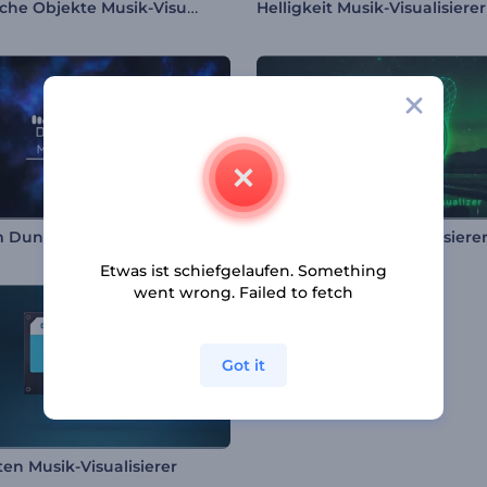
Kinetische Objekte Musik-Visualizer
Helligkeit Musik-Visualisierer
Blitz im Dunkeln Musikvisualisierung
Elektro Dubstep Visualisiere
Etwas ist schiefgelaufen. Something
went wrong. Failed to fetch
Got it
ten Musik-Visualisierer