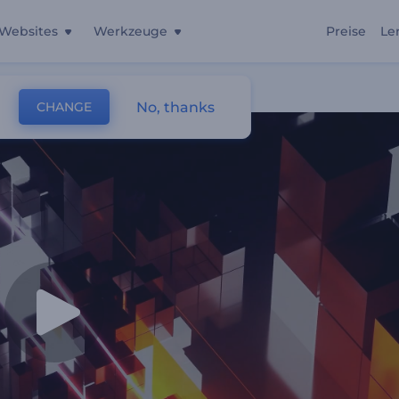
Websites
Werkzeuge
Preise
Le
No, thanks
CHANGE