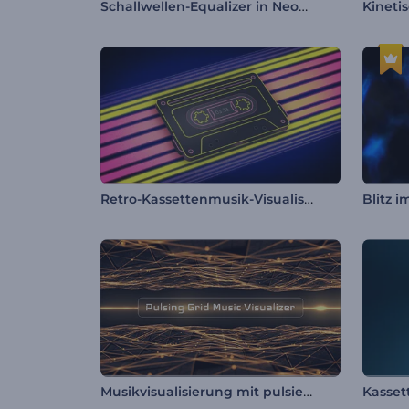
Schallwellen-Equalizer in Neonfarben
Retro-Kassettenmusik-Visualisierer
Musikvisualisierung mit pulsierendem Gitternetz
Kasset