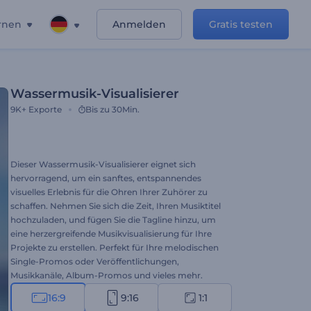
rnen
Anmelden
Gratis testen
Wassermusik-Visualisierer
9K+
Exporte
Bis zu 30Min.
Dieser Wassermusik-Visualisierer eignet sich
hervorragend, um ein sanftes, entspannendes
visuelles Erlebnis für die Ohren Ihrer Zuhörer zu
schaffen. Nehmen Sie sich die Zeit, Ihren Musiktitel
hochzuladen, und fügen Sie die Tagline hinzu, um
eine herzergreifende Musikvisualisierung für Ihre
Projekte zu erstellen. Perfekt für Ihre melodischen
Single-Promos oder Veröffentlichungen,
Musikkanäle, Album-Promos und vieles mehr.
Testen Sie diese Vorlage jetzt!
16:9
9:16
1:1