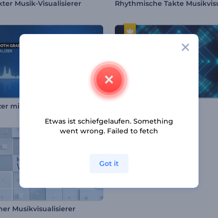
ter Musik-Visualisierer
Equalizer mit glattem Farbverlauf
Hypno-Beats-Visualizer
Etwas ist schiefgelaufen. Something
went wrong. Failed to fetch
Got it
er Musikvisualisierer