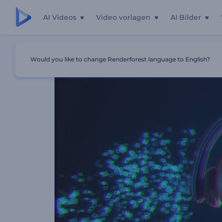
AI Videos
Video vorlagen
AI Bilder
Startseite
Vorlagen
Melomaniac Emoji Visualisierer
Would you like to change Renderforest language to English?