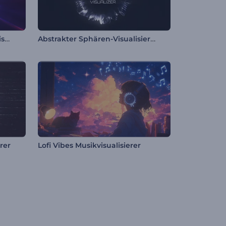
Unendliche Tunnelschleife Visualisierer
Abstrakter Sphären-Visualisierer
rer
Lofi Vibes Musikvisualisierer