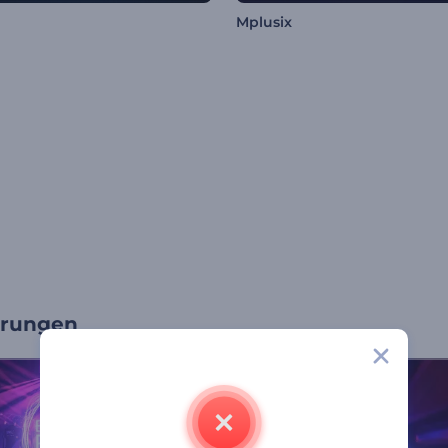
Mplusix
erungen