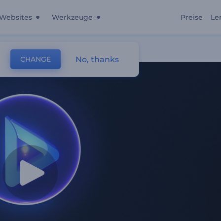
Websites
Werkzeuge
Preise
Le
No, thanks
CHANGE