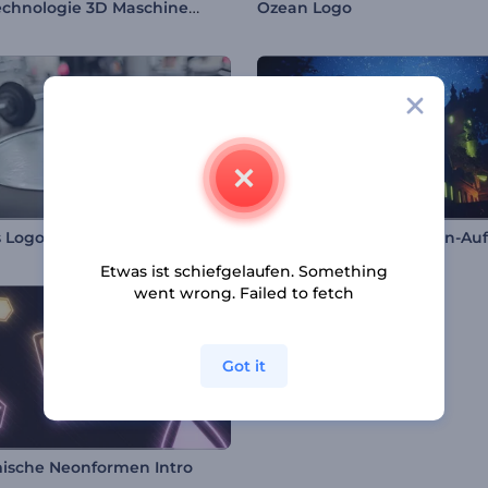
Hochtechnologie 3D Maschinenlogo
Ozean Logo
s Logoanimation
Etwas ist schiefgelaufen. Something
went wrong. Failed to fetch
Got it
sche Neonformen Intro