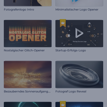
Fotografenlogo Intro
Minimalistischer Logo Opener
Nostalgischer Glitch-Opener
Startup-Erfolgs-Logo
B
ezauberndes Sonnenaufgangs-Logo
Fotograf Logo Reveal