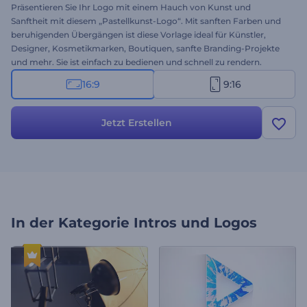
Präsentieren Sie Ihr Logo mit einem Hauch von Kunst und
Sanftheit mit diesem „Pastellkunst-Logo“. Mit sanften Farben und
beruhigenden Übergängen ist diese Vorlage ideal für Künstler,
Designer, Kosmetikmarken, Boutiquen, sanfte Branding-Projekte
und mehr. Sie ist einfach zu bedienen und schnell zu rendern.
Personalisieren Sie Ihr Logo und Ihren Slogan und passen Sie die
16:9
9:16
Stimmung mit Ihrer Musikauswahl an. Gestalten Sie jetzt und
hinterlassen Sie einen sanften, stilvollen und unvergesslichen ersten
Eindruck!
Jetzt Erstellen
In der Kategorie
Intros und Logos